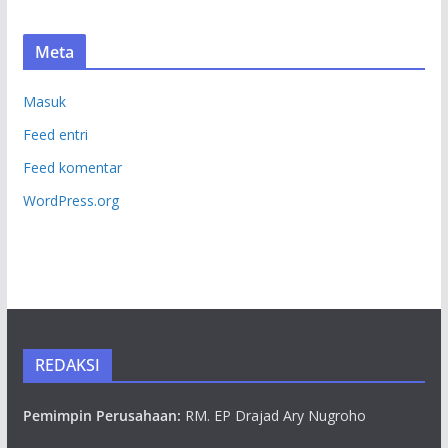
Meta
Masuk
Feed entri
Feed komentar
WordPress.org
REDAKSI
Pemimpin Perusahaan:
RM. EP Drajad Ary Nugroho