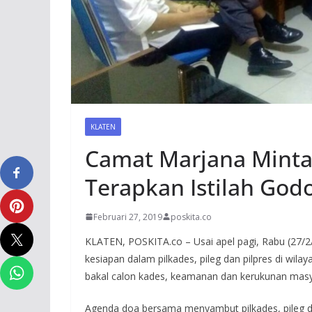
KLATEN
Camat Marjana Minta 
Terapkan Istilah Godo
Februari 27, 2019
poskita.co
KLATEN, POSKITA.co – Usai apel pagi, Rabu (27/2
kesiapan dalam pilkades, pileg dan pilpres di wila
bakal calon kades, keamanan dan kerukunan masya
Agenda doa bersama menyambut pilkades, pileg da