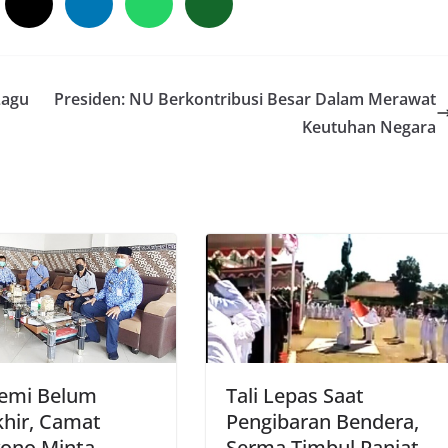
Lagu
Presiden: NU Berkontribusi Besar Dalam Merawat
Keutuhan Negara
emi Belum
Tali Lepas Saat
khir, Camat
Pengibaran Bendera,
yono Minta
Serma Timbul Panjat