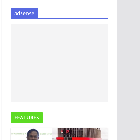
S
adsense
I
P
B
E
R
I
T
A
FEATURES