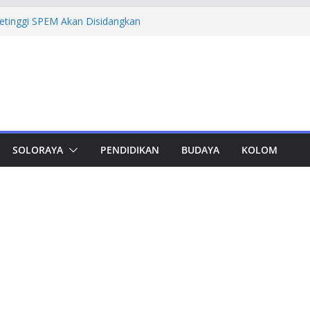
Petinggi SPEM Akan Disidangkan
ka Korupsi Pengadaan Digitalisasi SPBU
Rugi Rp 322,18 Miliar
mprov Jateng Pastikan Tak Ada Kendala
ASN
Jateng Tampung 2.692 Siswa, Taj Yasin:
 Kemiskinan
a Cadangan Rp1,2 Triliun untuk Pilgub
ertahap Mulai 2027
SOLORAYA
PENDIDIKAN
BUDAYA
KOLOM