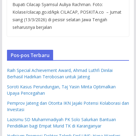
Bupati Cilacap Syamsul Auliya Rachman. Foto:
Kolase/cilacap.go.id/kpk CILACAP, POSKITA.co – Jumat
siang (13/3/2026) di pesisir selatan Jawa Tengah
seharusnya berjalan
Pos-pos Terbaru
Raih Special Achievement Award, Ahmad Luthfi Dinilai
Berhasil Hadirkan Terobosan untuk Jateng
Soroti Kasus Perundungan, Taj Yasin Minta Optimalkan
Upaya Pencegahan
Pemprov Jateng dan Otorita IKN Jajaki Potensi Kolaborasi dan
Investasi
Lazismu SD Muhammadiyah PK Solo Salurkan Bantuan
Pendidikan bagi Empat Murid TK di Karanganyar
Yudisium Promosi Doktor Teknik Sipil UNS: Hana Wardani