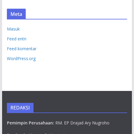
Meta
Masuk
Feed entri
Feed komentar
WordPress.org
REDAKSI
Pemimpin Perusahaan:
RM. EP Drajad Ary Nugroho