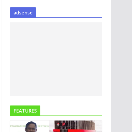
S
adsense
I
P
B
E
R
I
T
A
FEATURES