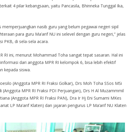
rkait 4 pilar kebangsaan, yaitu Pancasila, Bhinneka Tunggal Ika,
us memperjuangkan nasib guru yang belum pegawai negeri sipil
teraan para guru Ma’arif NU ini selevel dengan guru negeri,” jelas
PKB, di sela-sela acara.
PR RI ini, menurut Mohammad Toha sangat tepat sasaran. Hal ini
informasi dari anggota MPR RI kelompok 6, bisa lebih efektif
n kepada siswa.
isoesilo (Anggota MPR RI Fraksi Golkar), Drs Moh Toha SSos MSi
i (Anggota MPR RI Fraksi PDI Perjuangan), Drs H Al Muzammmil
stiana (Anggota MPR RI Fraksi PAN), Dra Ir Hj Eni Sumarni MKes
riat LP Ma’arif Klaten) dan jajaran pengurus LP Ma’arif NU Klaten