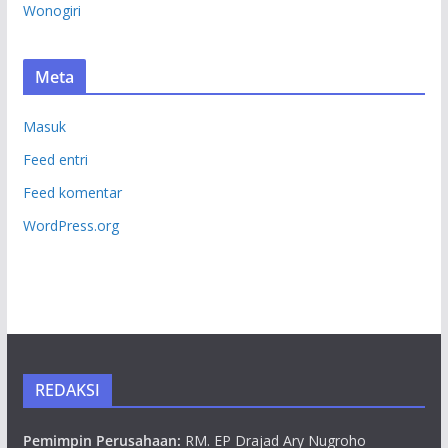
Wonogiri
Meta
Masuk
Feed entri
Feed komentar
WordPress.org
REDAKSI
Pemimpin Perusahaan:
RM. EP Drajad Ary Nugroho