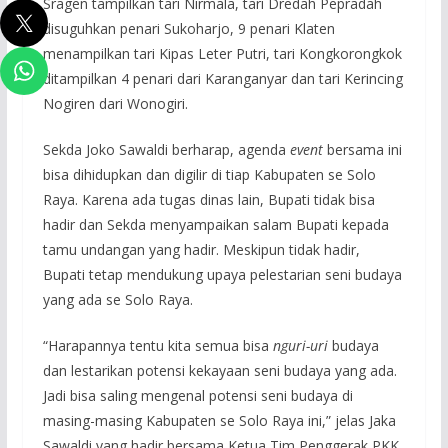
Sragen tampilkan tari Nirmala, tari Dredah Pepradah
disuguhkan penari Sukoharjo, 9 penari Klaten
menampilkan tari Kipas Leter Putri, tari Kongkorongkok
ditampilkan 4 penari dari Karanganyar dan tari Kerincing
Nogiren dari Wonogiri.
Sekda Joko Sawaldi berharap, agenda
event
bersama ini
bisa dihidupkan dan digilir di tiap Kabupaten se Solo
Raya. Karena ada tugas dinas lain, Bupati tidak bisa
hadir dan Sekda menyampaikan salam Bupati kepada
tamu undangan yang hadir. Meskipun tidak hadir,
Bupati tetap mendukung upaya pelestarian seni budaya
yang ada se Solo Raya.
“Harapannya tentu kita semua bisa
nguri-uri
budaya
dan lestarikan potensi kekayaan seni budaya yang ada.
Jadi bisa saling mengenal potensi seni budaya di
masing-masing Kabupaten se Solo Raya ini,” jelas Jaka
Sawaldi yang hadir bersama Ketua Tim Penggerak PKK