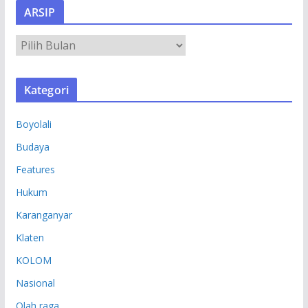
ARSIP
A
R
S
Kategori
I
P
Boyolali
Budaya
Features
Hukum
Karanganyar
Klaten
KOLOM
Nasional
Olah raga