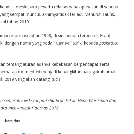
rkendali, meski para peserta rela berpanas-panasan di seputar
ang sempat muncul, akhirnya tidak terjadi. Menurut Taufik,
api tahun 2019.
rnai reformasi tahun 1998, di sini pernah terbentuk Front
ski dengan nama yang beda,” ujar M.Taufik, kepada
poskita.co
an tentang aturan adanya kebebasan berpendapat serta
a berharap moment ini menjadi kebangkitan baru gairah umat
k 2019 yang akan datang. (udi)
gan semarak meski tanpa kehadiran tokoh Neno Warisman dan
 acara menyambut Haornas 2018.
Share this…