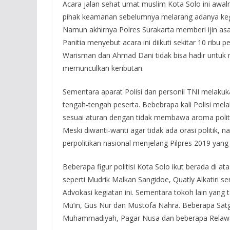
Acara jalan sehat umat muslim Kota Solo ini awa
pihak keamanan sebelumnya melarang adanya kegia
Namun akhirnya Polres Surakarta memberi ijin asa
Panitia menyebut acara ini diikuti sekitar 10 ribu
Warisman dan Ahmad Dani tidak bisa hadir untuk 
memunculkan keributan.
Sementara aparat Polisi dan personil TNI melakuk
tengah-tengah peserta. Bebebrapa kali Polisi mel
sesuai aturan dengan tidak membawa aroma politi
Meski diwanti-wanti agar tidak ada orasi politik,
perpolitikan nasional menjelang Pilpres 2019 yang
Beberapa figur politisi Kota Solo ikut berada di
seperti Mudrik Malkan Sangidoe, Quatly Alkatiri 
Advokasi kegiatan ini. Sementara tokoh lain yang
Mu’in, Gus Nur dan Mustofa Nahra. Beberapa Satga
Muhammadiyah, Pagar Nusa dan beberapa Relaw