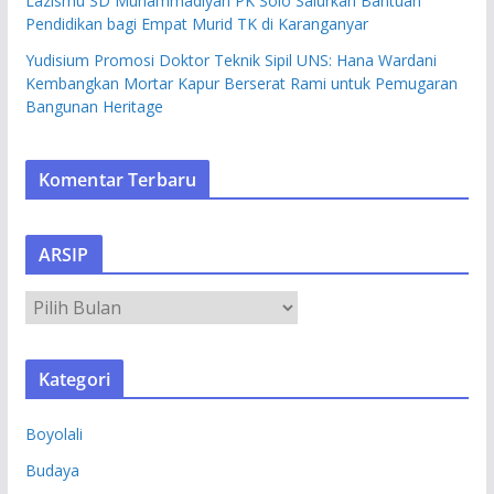
Lazismu SD Muhammadiyah PK Solo Salurkan Bantuan
Pendidikan bagi Empat Murid TK di Karanganyar
Yudisium Promosi Doktor Teknik Sipil UNS: Hana Wardani
Kembangkan Mortar Kapur Berserat Rami untuk Pemugaran
Bangunan Heritage
Komentar Terbaru
ARSIP
A
R
S
Kategori
I
P
Boyolali
Budaya