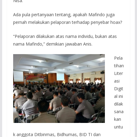
Nisa.
Ada pula pertanyaan tentang, apakah Mafindo juga
pernah melakukan pelaporan terhadap penyebar hoax?
“Pelaporan dilakukan atas nama individu, bukan atas
nama Mafindo,” demikian jawaban Anis.
Pela
tihan
Liter
asi
Digit
al ini
dilak
sana
kan
untu
k anggota Ditbinmas, Bidhumas, BID TI dan