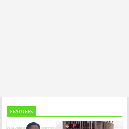
T
A
FEATURES