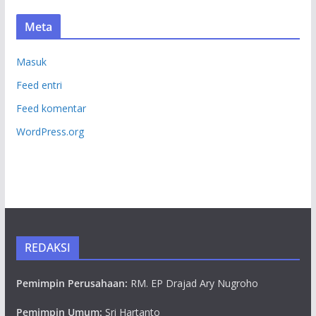
Meta
Masuk
Feed entri
Feed komentar
WordPress.org
REDAKSI
Pemimpin Perusahaan:
RM. EP Drajad Ary Nugroho
Pemimpin Umum:
Sri Hartanto