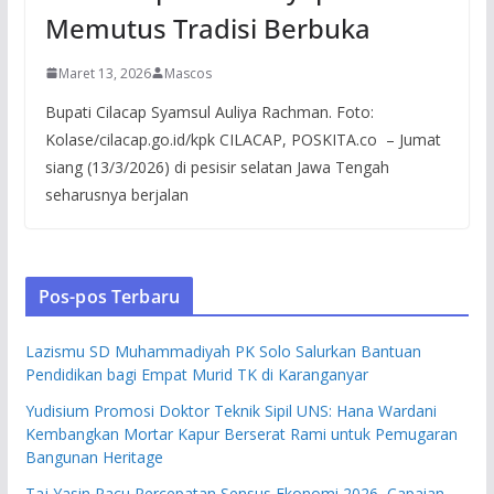
Memutus Tradisi Berbuka
Maret 13, 2026
Mascos
Bupati Cilacap Syamsul Auliya Rachman. Foto:
Kolase/cilacap.go.id/kpk CILACAP, POSKITA.co – Jumat
siang (13/3/2026) di pesisir selatan Jawa Tengah
seharusnya berjalan
Pos-pos Terbaru
Lazismu SD Muhammadiyah PK Solo Salurkan Bantuan
Pendidikan bagi Empat Murid TK di Karanganyar
Yudisium Promosi Doktor Teknik Sipil UNS: Hana Wardani
Kembangkan Mortar Kapur Berserat Rami untuk Pemugaran
Bangunan Heritage
Taj Yasin Pacu Percepatan Sensus Ekonomi 2026, Capaian