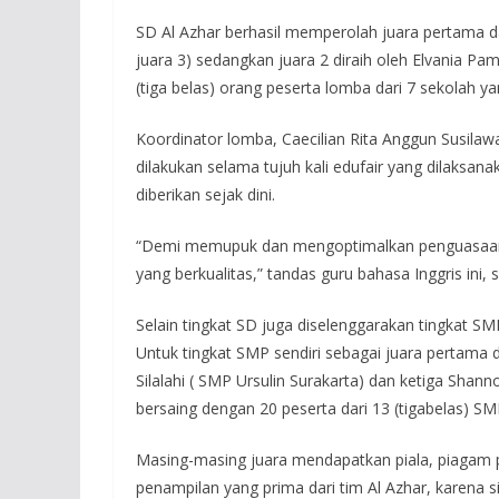
SD Al Azhar berhasil memperolah juara pertama dan
juara 3) sedangkan juara 2 diraih oleh Elvania Pa
(tiga belas) orang peserta lomba dari 7 sekolah 
Koordinator lomba, Caecilian Rita Anggun Susilaw
dilakukan selama tujuh kali edufair yang dilaksa
diberikan sejak dini.
“Demi memupuk dan mengoptimalkan penguasaan b
yang berkualitas,” tandas guru bahasa Inggris ini,
Selain tingkat SD juga diselenggarakan tingkat S
Untuk tingkat SMP sendiri sebagai juara pertama d
Silalahi ( SMP Ursulin Surakarta) dan ketiga Sha
bersaing dengan 20 peserta dari 13 (tigabelas) SMP
Masing-masing juara mendapatkan piala, piagam
penampilan yang prima dari tim Al Azhar, karena s