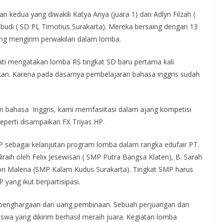
 kedua yang diwakili Katya Anya (juara 1) dan Adlyn Filzah (
mbudi ( SD PL Timotius Surakarta). Mereka bersaing dengan 13
yang mengirim perwakilan dalam lomba.
ati mengatakan lomba RS tingkat SD baru pertama kali
nakan. Karena pada dasarnya pembelajaran bahasa inggris sudah
ahasa Inggris, kami memfasiitasi dalam ajang kompetisi
 seperti disampaikan FX Triyas HP.
MP sebagai kelanjutan program lomba dalam rangka edufair PT.
iraih oleh Felix Jesewisan ( SMP Putra Bangsa Klaten), B. Sarah
nnon Malena (SMP Kalam Kudus Surakarta). Tingkat SMP harus
 yang ikut berpartisipasi.
 penghargaan dan uang pembinaan. Sebuah perjuangan dan
iswa yang dikirim berhasil meraih juara. Kegiatan lomba