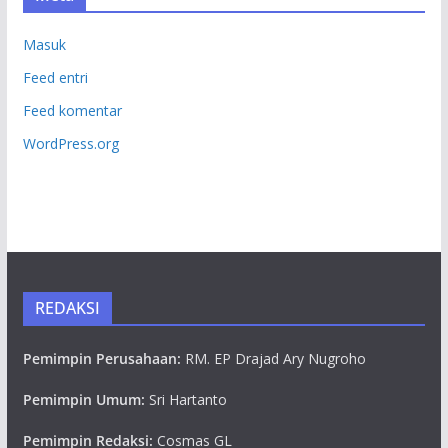
Masuk
Feed entri
Feed komentar
WordPress.org
REDAKSI
Pemimpin Perusahaan:
RM. EP Drajad Ary Nugroho
Pemimpin Umum:
Sri Hartanto
Pemimpin Redaksi:
Cosmas GL