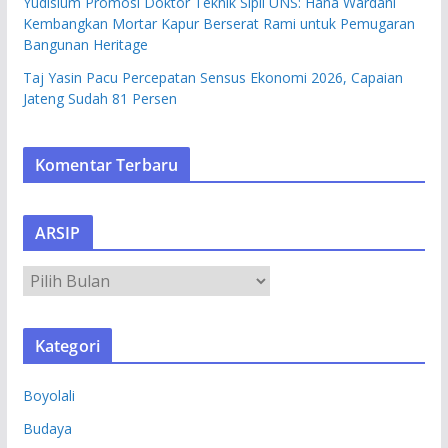
Yudisium Promosi Doktor Teknik Sipil UNS: Hana Wardani
Kembangkan Mortar Kapur Berserat Rami untuk Pemugaran
Bangunan Heritage
Taj Yasin Pacu Percepatan Sensus Ekonomi 2026, Capaian
Jateng Sudah 81 Persen
Komentar Terbaru
ARSIP
A
R
S
Kategori
I
P
Boyolali
Budaya