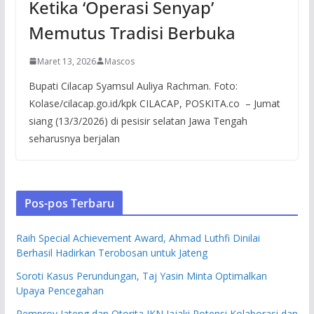
Ketika ‘Operasi Senyap’
Memutus Tradisi Berbuka
Maret 13, 2026
Mascos
Bupati Cilacap Syamsul Auliya Rachman. Foto:
Kolase/cilacap.go.id/kpk CILACAP, POSKITA.co – Jumat
siang (13/3/2026) di pesisir selatan Jawa Tengah
seharusnya berjalan
Pos-pos Terbaru
Raih Special Achievement Award, Ahmad Luthfi Dinilai
Berhasil Hadirkan Terobosan untuk Jateng
Soroti Kasus Perundungan, Taj Yasin Minta Optimalkan
Upaya Pencegahan
Pemprov Jateng dan Otorita IKN Jajaki Potensi Kolaborasi dan