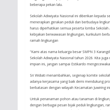
beberapa pekan lalu.
Sekolah Adiwiyata Nasional ini diberikan kepada s
menerapkan gerakan peduli dan berbudaya lingku
harus diperhatikan semua peserta lomba Sekolah A
kebijakan berwawasan lingkungan, kurikulum berbas
ramah lingkungan
“Kami atas nama keluarga besar SMPN 3 Karangdo
Sekolah Adiwiyata Nasional tahun 2026. Kita ju
impian ini, jangan sampai Estikardo mengecewaka
Sri Widiati menambahkan, segenap komite sekolah
adanya kerjasama yang baik demi mendukung progr
berbatasan dengan wilayah Kecamatan Juwiring ini 
Untuk penanaman pohon atau tanaman di lingkunga
dengan berbagai pesan bijak peduli lingkungan, r