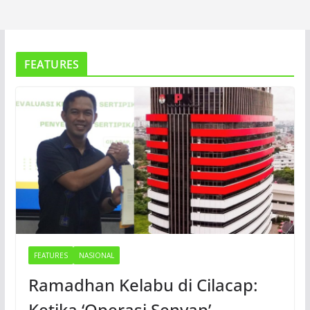
FEATURES
FEATURES
NASIONAL
Ramadhan Kelabu di Cilacap:
Ketika ‘Operasi Senyap’