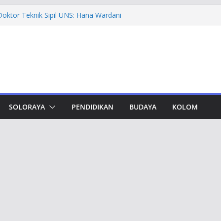
madiyah PK Solo Salurkan Bantuan
pat Murid TK di Karanganyar
oktor Teknik Sipil UNS: Hana Wardani
 Kapur Berserat Rami untuk Pemugaran
vement Award, Ahmad Luthfi Dinilai
Terobosan untuk Jateng
dungan, Taj Yasin Minta Optimalkan
Otorita IKN Jajaki Potensi Kolaborasi
SOLORAYA
PENDIDIKAN
BUDAYA
KOLOM