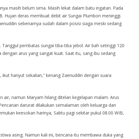
nya masih belum sirna. Masih lekat dalam batu ingatan. Pada
IB. Hujan deras membuat debit air Sungai Plumbon meninggi.
 Zaenuddin sebenarnya sudah dalam posisi siaga meski sedang
 Tanggul pembatas sungai tiba-tiba jebol. Air bah setinggi 120
engan arus yang sangat kuat. Saat itu, sang ibu sedang
 ikut hanyut sekalian,” kenang Zaenuddin dengan suara
an air, namun Maryam hilang ditelan kegelapan malam. Arus
 Pencarian darurat dilakukan semalaman oleh keluarga dan
temukan keesokan harinya, Sabtu pagi sekitar pukul 08.00 WIB,
istiwa asing. Namun kali ini, bencana itu membawa duka yang