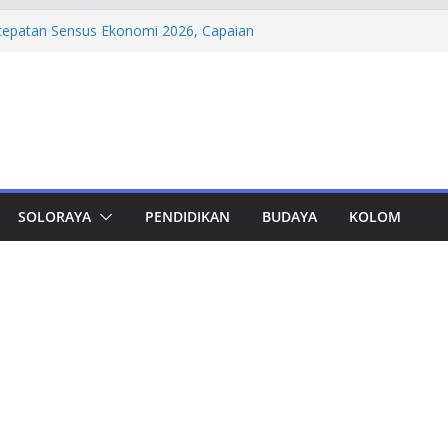
oktor Teknik Sipil UNS: Hana Wardani
 Kapur Berserat Rami untuk Pemugaran
rcepatan Sensus Ekonomi 2026, Capaian
rsen
dungan, Taj Yasin Minta Optimalkan
 Otorita IKN Jajaki Potensi Kolaborasi
madiyah PK Solo Salurkan Bantuan
pat Murid TK di Karanganyar
SOLORAYA
PENDIDIKAN
BUDAYA
KOLOM