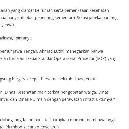
kanan yang diantar ke rumah serta pemeriksaan kesehatan
ua hanyalah obat penenang sementara. Solusi jangka panjang
nyenyak.
isasi,” pintanya.
Gubernur Jawa Tengah, Ahmad Luthfi menegaskan bahwa
elah berjalan sesuai Standar Operasional Prosedur (SOP) yang
gsung bergerak cepat bersama seluruh dinas terkait.
bon. Dinas Kesehatan main terkait pengobatan warga, Dinas
ya, dan Dinas PU main dengan perawatan infrastrukturnya,”
na Mangkang Kulon hari itu diharapkan mampu membawa angin
ngai Plumbon secara menyeluruh.