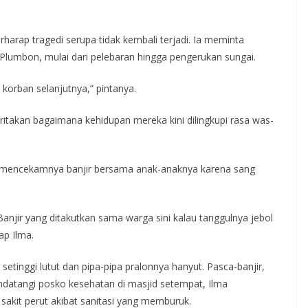
harap tragedi serupa tidak kembali terjadi. Ia meminta
Plumbon, mulai dari pelebaran hingga pengerukan sungai.
 korban selanjutnya,” pintanya.
ritakan bagaimana kehidupan mereka kini dilingkupi rasa was-
i mencekamnya banjir bersama anak-anaknya karena sang
 Banjir yang ditakutkan sama warga sini kalau tanggulnya jebol
ap Ilma.
etinggi lutut dan pipa-pipa pralonnya hanyut. Pasca-banjir,
datangi posko kesehatan di masjid setempat, Ilma
 sakit perut akibat sanitasi yang memburuk.