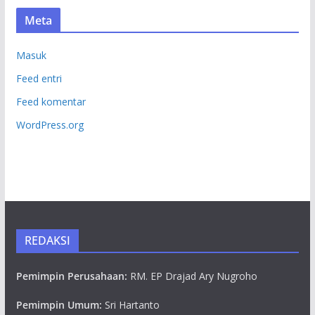
Meta
Masuk
Feed entri
Feed komentar
WordPress.org
REDAKSI
Pemimpin Perusahaan:
RM. EP Drajad Ary Nugroho
Pemimpin Umum:
Sri Hartanto