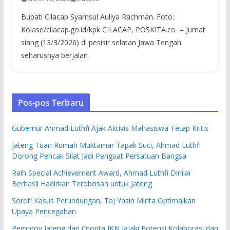
Bupati Cilacap Syamsul Auliya Rachman. Foto:
Kolase/cilacap.go.id/kpk CILACAP, POSKITA.co – Jumat
siang (13/3/2026) di pesisir selatan Jawa Tengah
seharusnya berjalan
Pos-pos Terbaru
Gubernur Ahmad Luthfi Ajak Aktivis Mahasiswa Tetap Kritis
Jateng Tuan Rumah Muktamar Tapak Suci, Ahmad Luthfi
Dorong Pencak Silat Jadi Penguat Persatuan Bangsa
Raih Special Achievement Award, Ahmad Luthfi Dinilai
Berhasil Hadirkan Terobosan untuk Jateng
Soroti Kasus Perundungan, Taj Yasin Minta Optimalkan
Upaya Pencegahan
Pemprov Jateng dan Otorita IKN Jajaki Potensi Kolaborasi dan