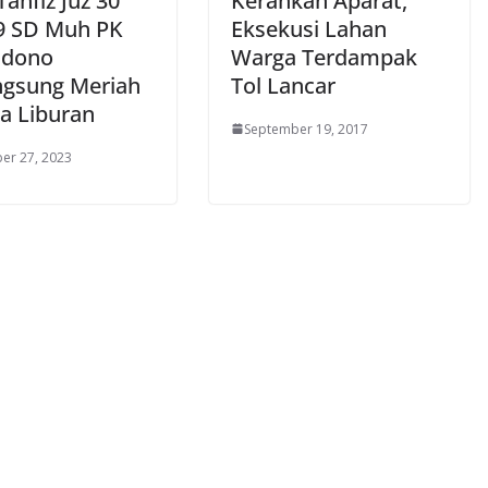
Tahfiz Juz 30
Kerahkan Aparat,
9 SD Muh PK
Eksekusi Lahan
udono
Warga Terdampak
ngsung Meriah
Tol Lancar
a Liburan
September 19, 2017
er 27, 2023