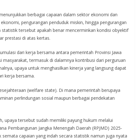
a menunjukkan berbagai capaian dalam sektor ekonomi dan
n ekonomi, pengurangan penduduk miskin, hingga pengurangan
tatistik tersebut apakah benar mencerminkan kondisi obyektif
 prestasi di atas kertas.
kumulasi dari kerja bersama antara pemerintah Provinsi Jawa
i masyarakat, termasuk di dalamnya kontribusi dari perguruan
halnya, upaya untuk menghasilkan kinerja yang langsung dapat
ri kerja bersama.
esejahteraan (welfare state). Di mana pemerintah berupaya
aminan perlindungan sosial maupun berbagai pendekatan
h, upaya tersebut sudah memiliki payung hukum melalui
cana Pembangunan Jangka Menengah Daerah (RPJMD) 2025-
k semata capaian yang indah secara statistik namun juga nyata