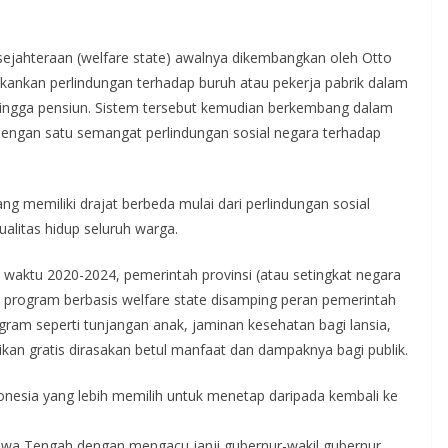
ejahteraan (welfare state) awalnya dikembangkan oleh Otto
kankan perlindungan terhadap buruh atau pekerja pabrik dalam
hingga pensiun. Sistem tersebut kemudian berkembang dalam
engan satu semangat perlindungan sosial negara terhadap
 memiliki drajat berbeda mulai dari perlindungan sosial
alitas hidup seluruh warga.
 waktu 2020-2024, pemerintah provinsi (atau setingkat negara
 program berbasis welfare state disamping peran pemerintah
gram seperti tunjangan anak, jaminan kesehatan bagi lansia,
dikan gratis dirasakan betul manfaat dan dampaknya bagi publik.
onesia yang lebih memilih untuk menetap daripada kembali ke
awa Tengah dengan mengacu janji gubernur-wakil gubernur