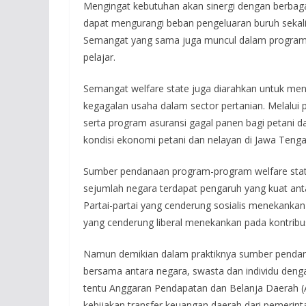
Mengingat kebutuhan akan sinergi dengan berbagai
dapat mengurangi beban pengeluaran buruh sekal
Semangat yang sama juga muncul dalam program pe
pelajar.
Semangat welfare state juga diarahkan untuk me
kegagalan usaha dalam sector pertanian. Melalui
serta program asuransi gagal panen bagi petani 
kondisi ekonomi petani dan nelayan di Jawa Tenga
Sumber pendanaan program-program welfare state
sejumlah negara terdapat pengaruh yang kuat anta
Partai-partai yang cenderung sosialis menekankan
yang cenderung liberal menekankan pada kontribu
Namun demikian dalam praktiknya sumber pendana
bersama antara negara, swasta dan individu deng
tentu Anggaran Pendapatan dan Belanja Daerah (
kebijakan transfer keuangan daerah dari pemerint