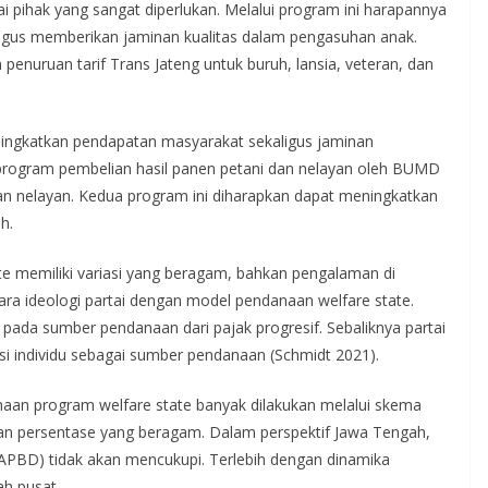
 pihak yang sangat diperlukan. Melalui program ini harapannya
igus memberikan jaminan kualitas dalam pengasuhan anak.
nuruan tarif Trans Jateng untuk buruh, lansia, veteran, dan
ningkatkan pendapatan masyarakat sekaligus jaminan
 program pembelian hasil panen petani dan nelayan oleh BUMD
dan nelayan. Kedua program ini diharapkan dapat meningkatkan
h.
 memiliki variasi yang beragam, bahkan pengalaman di
ra ideologi partai dengan model pendanaan welfare state.
 pada sumber pendanaan dari pajak progresif. Sebaliknya partai
si individu sebagai sumber pendanaan (Schmidt 2021).
an program welfare state banyak dilakukan melalui skema
an persentase yang beragam. Dalam perspektif Jawa Tengah,
APBD) tidak akan mencukupi. Terlebih dengan dinamika
ah pusat.