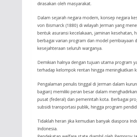
dirasakan oleh masyarakat.
Dalam sejarah negara modern, konsep negara kes
von Bismarck (1880) di wilayah Jerman yang mene
bentuk asuransi kecelakaan, jaminan kesehatan, 
berbagai varian program dan model pembiayaan d
kesejahteraan seluruh warganya.
Demikian halnya dengan tujuan utama program yang
terhadap kelompok rentan hingga meningkatkan ku
Pengalaman penulis tinggal di Jerman dalam kurun
bagian) memiliki peran besar dalam menghadirkan
pusat (federal) dan pemerintah kota. Berbagai pro
subsidi transportasi publik, hingga program pendi
Tidaklah heran jika kemudian banyak diaspora Ind
Indonesia.
Pendekatan welfare state diambil oleh Pemprov J