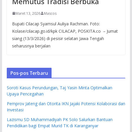
Memutus Tradisi Berbuka
Maret 13, 2026
Mascos
Bupati Cilacap Syamsul Auliya Rachman. Foto:
Kolase/cilacap.go.id/kpk CILACAP, POSKITA.co – Jumat
siang (13/3/2026) di pesisir selatan Jawa Tengah
seharusnya berjalan
Pos-pos Terbaru
Soroti Kasus Perundungan, Taj Yasin Minta Optimalkan
Upaya Pencegahan
Pemprov Jateng dan Otorita IKN Jajaki Potensi Kolaborasi dan
Investasi
Lazismu SD Muhammadiyah PK Solo Salurkan Bantuan
Pendidikan bagi Empat Murid TK di Karanganyar