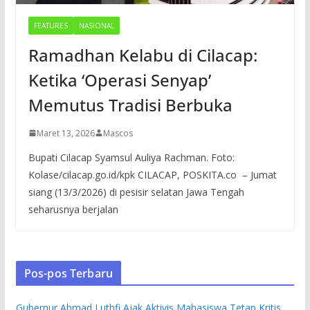
FEATURES
NASIONAL
Ramadhan Kelabu di Cilacap:
Ketika ‘Operasi Senyap’
Memutus Tradisi Berbuka
Maret 13, 2026
Mascos
Bupati Cilacap Syamsul Auliya Rachman. Foto:
Kolase/cilacap.go.id/kpk CILACAP, POSKITA.co – Jumat
siang (13/3/2026) di pesisir selatan Jawa Tengah
seharusnya berjalan
Pos-pos Terbaru
Gubernur Ahmad Luthfi Ajak Aktivis Mahasiswa Tetap Kritis