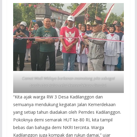
Camat Wedi Widaya berkenan memotong pita sebagai
tanda start jalan sehat kemerdekaan dimulai.
“Kita ajak warga RW 3 Desa Kadilanggon dan
semuanya mendukung kegiatan Jalan Kemerdekaan
yang setiap tahun diadakan oleh Pemdes Kadilanggon.
Pokoknya demi semarak HUT ke-80 RI, kita tampil
bebas dan bahagia demi NKRI tercinta. Warga
Kadilanggon juga kompak dan rukun damai,” ujar