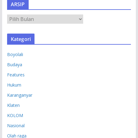
ARSIP
A
R
S
Kategori
I
P
Boyolali
Budaya
Features
Hukum
Karanganyar
Klaten
KOLOM
Nasional
Olah raga