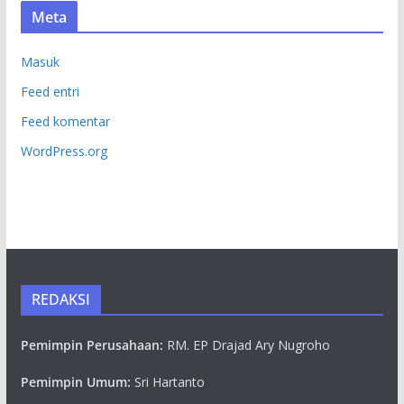
Meta
Masuk
Feed entri
Feed komentar
WordPress.org
REDAKSI
Pemimpin Perusahaan:
RM. EP Drajad Ary Nugroho
Pemimpin Umum:
Sri Hartanto