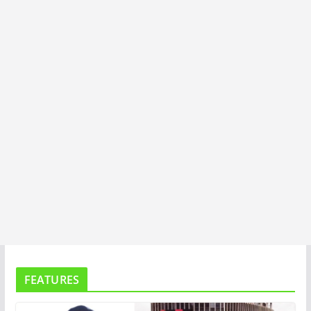
I
T
A
FEATURES