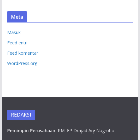
Meta
Masuk
Feed entri
Feed komentar
WordPress.org
REDAKSI
Pemimpin Perusahaan:
RM. EP Drajad Ary Nugroho