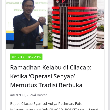
FEATURES
NASIONAL
Ramadhan Kelabu di Cilacap:
Ketika ‘Operasi Senyap’
Memutus Tradisi Berbuka
Maret 13, 2026
Mascos
Bupati Cilacap Syamsul Auliya Rachman. Foto:
Kolase/cilacap.go.id/kpk CILACAP, POSKITA.co – Jumat