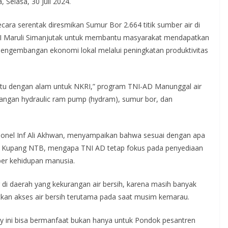
, Selasa, 30 Juli 2024.
cara serentak diresmikan Sumur Bor 2.664 titik sumber air di
NI Maruli Simanjutak untuk membantu masyarakat mendapatkan
 pengembangan ekonomi lokal melalui peningkatan produktivitas
u dengan alam untuk NKRI,” program TNI-AD Manunggal air
sangan hydraulic ram pump (hydram), sumur bor, dan
onel Inf Ali Akhwan, menyampaikan bahwa sesuai dengan apa
di Kupang NTB, mengapa TNI AD tetap fokus pada penyediaan
ber kehidupan manusia.
di daerah yang kekurangan air bersih, karena masih banyak
tkan akses air bersih terutama pada saat musim kemarau.
y ini bisa bermanfaat bukan hanya untuk Pondok pesantren