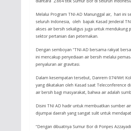
diantara 2.664 titik Sumur Bor di seluruh Indonesia
Melalui Program TNI-AD Manunggal air, hari ini se
seluruh Indonesia, oleh bapak Kasad Jenderal T
akses air bersih sekaligus juga untuk mendukung
sektor pertanian dan peternakan.
Dengan semboyan “TNI-AD bersama rakyat bersat
ini mencakup penyediaan air bersih melalui pema
penyaluran air gravitasi.
Dalam kesempatan tersebut, Danrem 074/Wrt Kol
yang dikatakan oleh Kasad saat Teleconference 
air bersih bagi masyarakat, bahwa air adalah sum
Disini TNI AD hadir untuk membuatkan sumber air 
dijumpai daerah yang sangat sulit untuk mendapa
“Dengan dibuatnya Sumur Bor di Ponpes Azzayadi