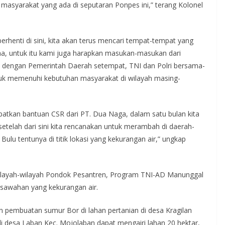
masyarakat yang ada di seputaran Ponpes ini,” terang Kolonel
 berhenti di sini, kita akan terus mencari tempat-tempat yang
a, untuk itu kami juga harapkan masukan-masukan dari
a dengan Pemerintah Daerah setempat, TNI dan Polri bersama-
k memenuhi kebutuhan masyarakat di wilayah masing-
patkan bantuan CSR dari PT. Dua Naga, dalam satu bulan kita
setelah dari sini kita rencanakan untuk merambah di daerah-
Bulu tentunya di titik lokasi yang kekurangan air,” ungkap
ilayah-wilayah Pondok Pesantren, Program TNI-AD Manunggal
rsawahan yang kekurangan air.
n pembuatan sumur Bor di lahan pertanian di desa Kragilan
i desa Laban Kec. Mojolaban dapat mengairi lahan 20 hektar,