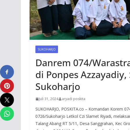
SUKOHARJO
Danrem 074/Warastr
di Ponpes Azzayadiy,
Sukoharjo
Juli 31, 2024
aryadi poskita
SUKOHARJO, POSKITA.co – Komandan Korem 074/W
0726/Sukoharjo Letkol Czi Slamet Riyadi, melak
Talang Abang RT 5/11, Desa Sanggrahan, Kec Grog