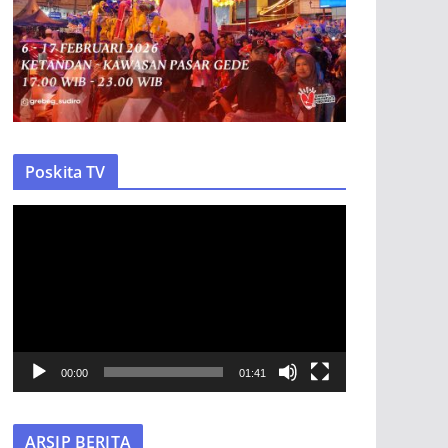
Poskita TV
P
e
m
u
t
a
r
00:00
01:41
V
i
ARSIP BERITA
d