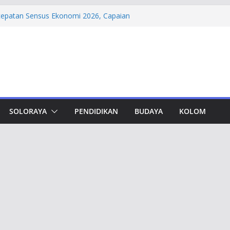
cepatan Sensus Ekonomi 2026, Capaian
rsen
dungan, Taj Yasin Minta Optimalkan
Otorita IKN Jajaki Potensi Kolaborasi
madiyah PK Solo Salurkan Bantuan
pat Murid TK di Karanganyar
oktor Teknik Sipil UNS: Hana Wardani
 Kapur Berserat Rami untuk Pemugaran
SOLORAYA
PENDIDIKAN
BUDAYA
KOLOM