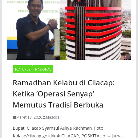
FEATURES
NASIONAL
Ramadhan Kelabu di Cilacap:
Ketika ‘Operasi Senyap’
Memutus Tradisi Berbuka
Maret 13, 2026
Mascos
Bupati Cilacap Syamsul Auliya Rachman. Foto:
Kolase/cilacap.go.id/kpk CILACAP, POSKITA.co – Jumat