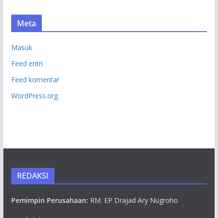
Meta
Masuk
Feed entri
Feed komentar
WordPress.org
REDAKSI
Pemimpin Perusahaan:
RM. EP Drajad Ary Nugroho