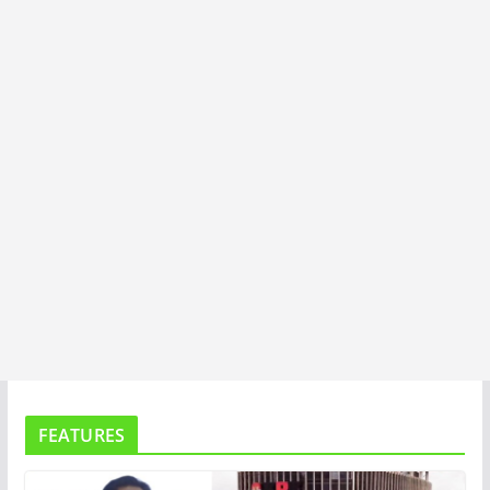
T
A
FEATURES