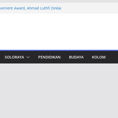
evement Award, Ahmad Luthfi Dinilai
n Terobosan untuk Jateng
 PT DSI, Aset Rp 425 Miliar Disita
amwork Lewat Capacity Building
thfi Ajak Aktivis Mahasiswa Tetap Kritis
h Muktamar Tapak Suci, Ahmad Luthfi
lat Jadi Penguat Persatuan Bangsa
SOLORAYA
PENDIDIKAN
BUDAYA
KOLOM