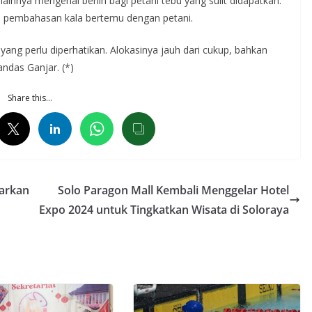
ainnya mengenai benih bagi petani tebu yang sulit didapatkan.
i pembahasan kala bertemu dengan petani.
yang perlu diperhatikan. Alokasinya jauh dari cukup, bahkan
andas Ganjar. (*)
Share this…
warkan
Solo Paragon Mall Kembali Menggelar Hotel
Expo 2024 untuk Tingkatkan Wisata di Soloraya