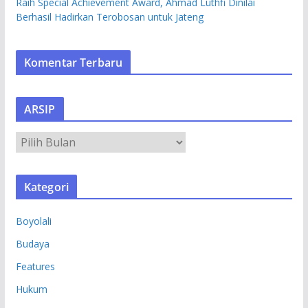
Raih Special Achievement Award, Ahmad Luthfi Dinilai
Berhasil Hadirkan Terobosan untuk Jateng
Komentar Terbaru
ARSIP
A
R
S
Kategori
I
P
Boyolali
Budaya
Features
Hukum