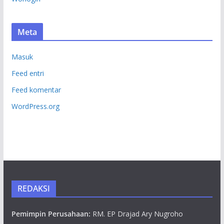
Meta
Masuk
Feed entri
Feed komentar
WordPress.org
REDAKSI
Pemimpin Perusahaan:
RM. EP Drajad Ary Nugroho