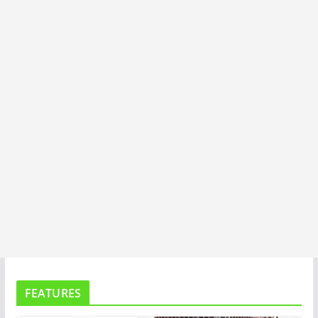
I
T
A
FEATURES