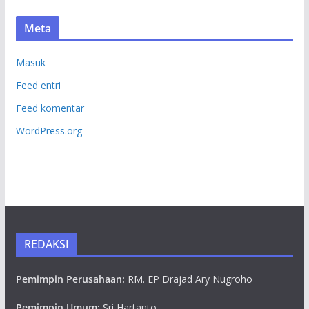
Meta
Masuk
Feed entri
Feed komentar
WordPress.org
REDAKSI
Pemimpin Perusahaan:
RM. EP Drajad Ary Nugroho
Pemimpin Umum:
Sri Hartanto