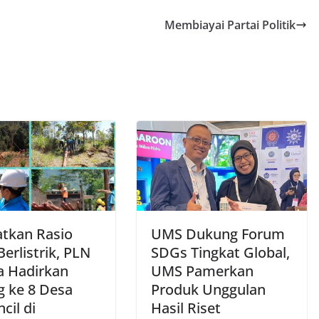
Membiayai Partai Politik
atkan Rasio
UMS Dukung Forum
erlistrik, PLN
SDGs Tingkat Global,
a Hadirkan
UMS Pamerkan
g ke 8 Desa
Produk Unggulan
cil di
Hasil Riset