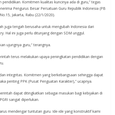
 pendidikan. Komitmen kualitas kuncinya ada di guru,” tegas
menerima Pengurus Besar Persatuan Guru Republik Indonesia (PB
No.15, Jakarta, Rabu (22/1/2020).
h juga tengah berusaha untuk mengubah Indonesia dari
y. Hal ini juga perlu ditunjang dengan SDM unggul.
kan ujungnya guru,” terangnya.
intah terus melakukan upaya peningkatan pendidikan dengan
ru.
as dan integritas. Komitmen yang berkebangsaan sehingga dapat
maka penting PPK (Pusat Penguatan Karakter),” ucapnya.
rintah dapat ditingkatkan sebagai masukan bagi kebijakan di
 PGRI sangat diperlukan.
arus mendengar tuntutan guru. Ide-ide yang konstruktif kami