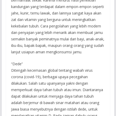
bermanfaat sekali. Karena menurut hasil penelitian
kandungan yang terdapat dalam empon-empon seperti
jahe, kunir, temu lawak, dan lainnya sangat kaya akan
zat dan vitamin yang berguna untuk meningkatkan
kekebalan tubuh. Cara pengolahan yang lebih modern
dan penyajian yang lebih menarik akan membuat jamu
semakin banyak peminatnya mulai dari bayi, anak-anak,
ibu-ibu, bapak-bapak, maupun orang-orang yang sudah
lanjut usiapun aman mengkonsumsi jamu.
“Dede”
Ditengah kecemasan global tentang wabah virus
corona (covid-19), berbagai upaya pecegahan
dilakukan. Salah satu upanyanya yakni dengan
memperkuat daya tahan tubuh atau imun. Diantaranya
dapat dilakukan untuk menjaga daya tahan tubuh
adalah berjemur di bawah sinar matahari atau orang
Jawa biasa menyebutnya dengan istilah dede, untuk
mendapatkan vitamin D. Pada zaman dahulu orang