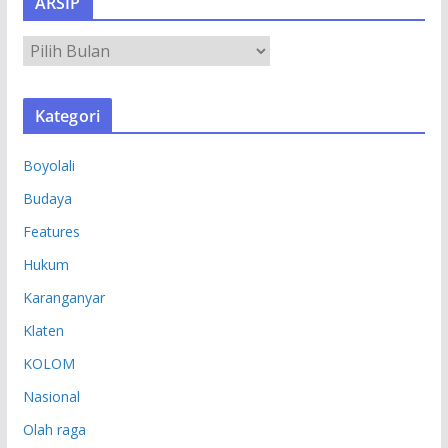
ARSIP
A
R
S
Kategori
I
P
Boyolali
Budaya
Features
Hukum
Karanganyar
Klaten
KOLOM
Nasional
Olah raga