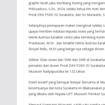
graphic kisah Jaka Kembang Kuning yang mengamb
Prilosadoso, S.Sn., M.Ds selaku ketua tim riset d
Prodi DKV FSRD ISI Surakarta, dan Sri Murwanti, S
Selanjutnya pemaparan materi mengenal sekilas 
upaya memberi edukasi kepada siswa yang termasu
teknik ilustrasi karakter cerita Jaka Kembang Kuni
Pravitasari, M.Sn. dan terakhir teknis ilustrasi
Rosyid Ridlo, M.Sn yang ketiga nya sebagai dosen 
Sekitar 30an siswa dari SMA dan SMK di Surakarta
pemateri dari dosen Prodi DKV FSRD ISI Surakarta,
Museum Radyapustaka ke 132 tahun.
Event kreatif yang bertajuk Belajar Bersama di M
kesemuanya dari kota Surakarta ini dilaksanakan 
yang dibuka oleh Kepala UPT Museum Pemkot Surak
Menurut Soemarni Wijayanti, salah satu panitia