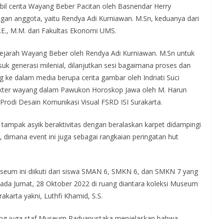
il cerita Wayang Beber Pacitan oleh Basnendar Herry
engan anggota, yaitu Rendya Adi Kurniawan. M.Sn, keduanya dari
.E., M.M. dari Fakultas Ekonomi UMS.
sejarah Wayang Beber oleh Rendya Adi Kurniawan. M.Sn untuk
k generasi milenial, dilanjutkan sesi bagaimana proses dan
ng ke dalam media berupa cerita gambar oleh Indriati Suci
 karakter wayang dalam Pawukon Horoskop Jawa oleh M. Harun
Prodi Desain Komunikasi Visual FSRD ISI Surakarta.
 tampak asyik beraktivitas dengan beralaskan karpet didampingi
 dimana event ini juga sebagai rangkaian peringatan hut
useum ini diikuti dari siswa SMAN 6, SMKN 6, dan SMKN 7 yang
pada Jumat, 28 Oktober 2022 di ruang diantara koleksi Museum
arta yakni, Luthfi Khamid, S.S.
 yang juga staf Museum Radyapustaka menjelaskan bahwa