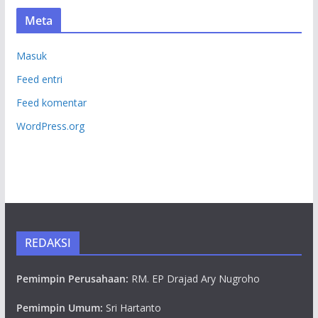
Meta
Masuk
Feed entri
Feed komentar
WordPress.org
REDAKSI
Pemimpin Perusahaan:
RM. EP Drajad Ary Nugroho
Pemimpin Umum:
Sri Hartanto