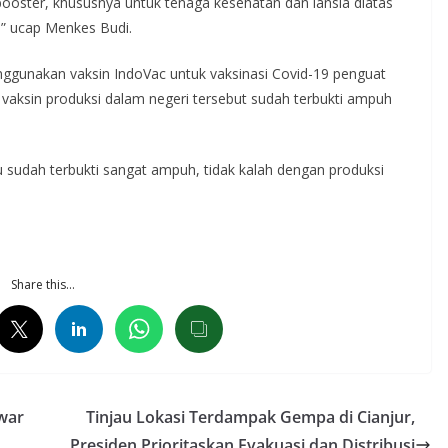
i-booster, khususnya untuk tenaga kesehatan dan lansia diatas
,” ucap Menkes Budi.
ggunakan vaksin IndoVac untuk vaksinasi Covid-19 penguat
aksin produksi dalam negeri tersebut sudah terbukti ampuh
u sudah terbukti sangat ampuh, tidak kalah dengan produksi
Share this…
war
Tinjau Lokasi Terdampak Gempa di Cianjur,
Presiden Prioritaskan Evakuasi dan Distribusi