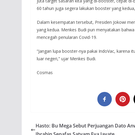
juta target sasaran kita yang di-booster, cepat d
60 tahun juga segera lakukan booster yang kedua
Dalam kesempatan tersebut, Presiden Jokowi men
yang kedua. Menkes Budi pun menyatakan bahwa v
mencegah penularan Covid-19.
“Jangan lupa booster-nya pakai IndoVac, karena it
luar negeri,” ujar Menkes Budi.
Cosmas
Hasto: Bu Mega Sebut Perjuangan Dato An
Ibrahin Senafas Satyam Eva Jayate