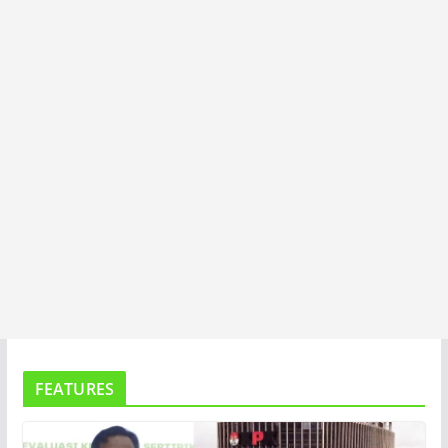
T
A
FEATURES