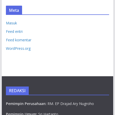
Meta
Masuk
Feed entri
Feed komentar
WordPress.org
REDAKSI
Pemimpin Perusahaan:
RM. EP Drajad Ary Nugroho
Pemimpin Umum:
Sri Hartanto