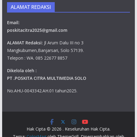
ALAMAT REDAKSI
Email:
poskitacitra2025@gmail.com
ALAMAT Redaksi:
Jl Arum Dalu III no 3
Mangkubumen,Banjarsari, Solo 57139.
Telepon : WA. 085 22677 8857
Dikelola oleh :
PT .POSKITA CITRA MULTIMEDIA SOLO
No.AHU-0043342.AH.01 tahun2025.
Hak Cipta © 2026
. Keseluruhan Hak Cipta.
Tema:
ColorMag
oleh ThemeGrill. Dipersembahkan oleh