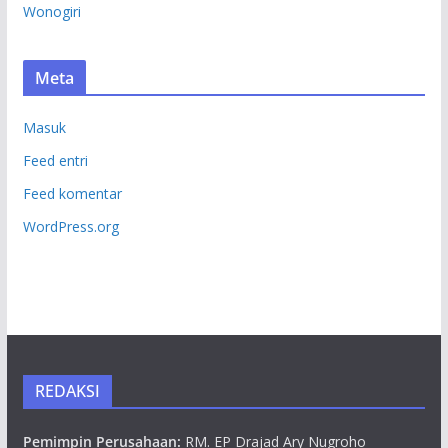
Wonogiri
Meta
Masuk
Feed entri
Feed komentar
WordPress.org
REDAKSI
Pemimpin Perusahaan:
RM. EP Drajad Ary Nugroho