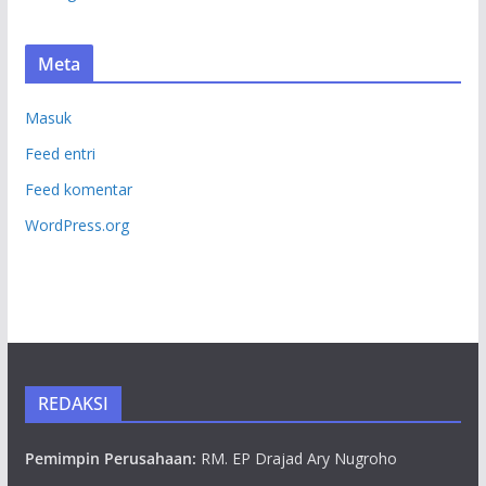
Meta
Masuk
Feed entri
Feed komentar
WordPress.org
REDAKSI
Pemimpin Perusahaan:
RM. EP Drajad Ary Nugroho