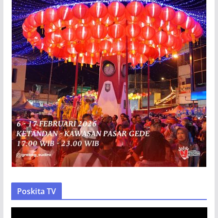
Poskita TV
P