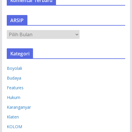
Komentar Terbaru
ARSIP
A
R
S
Kategori
I
P
Boyolali
Budaya
Features
Hukum
Karanganyar
Klaten
KOLOM