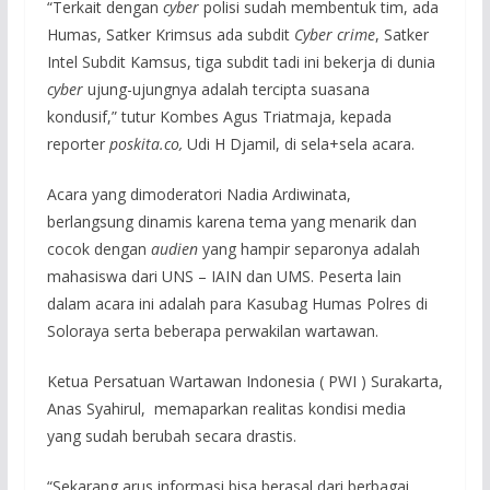
“Terkait dengan
cyber
polisi sudah membentuk tim, ada
Humas, Satker Krimsus ada subdit
Cyber crime
, Satker
Intel Subdit Kamsus, tiga subdit tadi ini bekerja di dunia
cyber
ujung-ujungnya adalah tercipta suasana
kondusif,” tutur Kombes Agus Triatmaja, kepada
reporter
poskita.co,
Udi H Djamil, di sela+sela acara.
Acara yang dimoderatori Nadia Ardiwinata,
berlangsung dinamis karena tema yang menarik dan
cocok dengan
audien
yang hampir separonya adalah
mahasiswa dari UNS – IAIN dan UMS. Peserta lain
dalam acara ini adalah para Kasubag Humas Polres di
Soloraya serta beberapa perwakilan wartawan.
Ketua Persatuan Wartawan Indonesia ( PWI ) Surakarta,
Anas Syahirul, memaparkan realitas kondisi media
yang sudah berubah secara drastis.
“Sekarang arus informasi bisa berasal dari berbagai