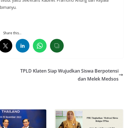
sebut yaitu Sekretaris Kabinet Pramono Anung dan Kepala
Abimanyu.
Share this…
TPLD Klaten Siap Wujudkan Siswa Berpotensi
dan Melek Medsos