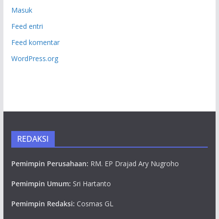
Masuk
Feed entri
Feed komentar
WordPress.org
REDAKSI
Pemimpin Perusahaan:
RM. EP Drajad Ary Nugroho
Pemimpin Umum:
Sri Hartanto
Pemimpin Redaksi:
Cosmas GL