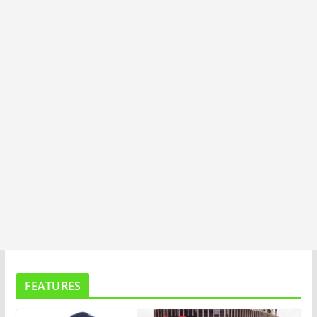
I
T
A
FEATURES