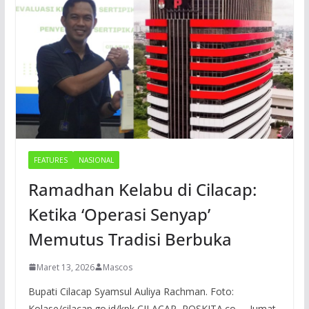
FEATURES
NASIONAL
Ramadhan Kelabu di Cilacap:
Ketika ‘Operasi Senyap’
Memutus Tradisi Berbuka
Maret 13, 2026
Mascos
Bupati Cilacap Syamsul Auliya Rachman. Foto:
Kolase/cilacap.go.id/kpk CILACAP, POSKITA.co – Jumat