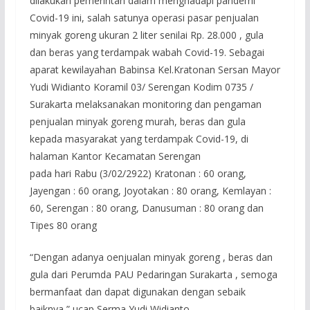
dilakukan pemerintah dalam menghadapi pandemi
Covid-19 ini, salah satunya operasi pasar penjualan
minyak goreng ukuran 2 liter senilai Rp. 28.000 , gula
dan beras yang terdampak wabah Covid-19. Sebagai
aparat kewilayahan Babinsa Kel.Kratonan Sersan Mayor
Yudi Widianto Koramil 03/ Serengan Kodim 0735 /
Surakarta melaksanakan monitoring dan pengaman
penjualan minyak goreng murah, beras dan gula
kepada masyarakat yang terdampak Covid-19, di
halaman Kantor Kecamatan Serengan
pada hari Rabu (3/02/2922) Kratonan : 60 orang,
Jayengan : 60 orang, Joyotakan : 80 orang, Kemlayan :
60, Serengan : 80 orang, Danusuman : 80 orang dan
Tipes 80 orang
“Dengan adanya oenjualan minyak goreng , beras dan
gula dari Perumda PAU Pedaringan Surakarta , semoga
bermanfaat dan dapat digunakan dengan sebaik
baiknya,” ucap Serma Yudi Widianto