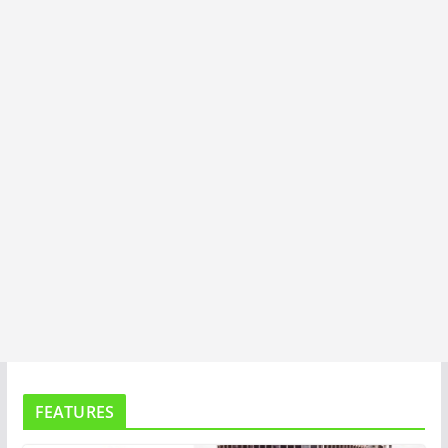
I
T
A
FEATURES