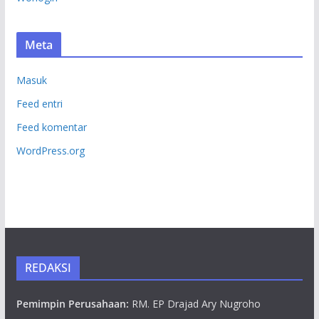
Meta
Masuk
Feed entri
Feed komentar
WordPress.org
REDAKSI
Pemimpin Perusahaan:
RM. EP Drajad Ary Nugroho