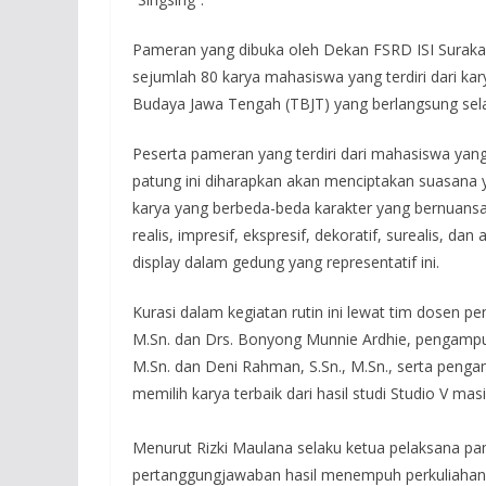
Pameran yang dibuka oleh Dekan FSRD ISI Surakar
sejumlah 80 karya mahasiswa yang terdiri dari kary
Budaya Jawa Tengah (TBJT) yang berlangsung sela
Peserta pameran yang terdiri dari mahasiswa yang m
patung ini diharapkan akan menciptakan suasana 
karya yang berbeda-beda karakter yang bernuans
realis, impresif, ekspresif, dekoratif, surealis, 
display dalam gedung yang representatif ini.
Kurasi dalam kegiatan rutin ini lewat tim dosen pen
M.Sn. dan Drs. Bonyong Munnie Ardhie, pengampu 
M.Sn. dan Deni Rahman, S.Sn., M.Sn., serta peng
memilih karya terbaik dari hasil studi Studio V ma
Menurut Rizki Maulana selaku ketua pelaksana p
pertanggungjawaban hasil menempuh perkuliahan d