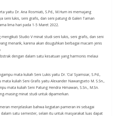
ta yaitu Dr. Ana Rosmiati, S.Pd., M.Hum ini memajang
a seni lukis, seni grafis, dan seni patung di Galeri Taman
ma lima hari pada 1-5 Maret 2022.
engikuti Studio V minat studi seni lukis, seni grafis, dan seni
yang menarik, karena akan disuguhkan berbagai macam jenis
a
dan abstrak dengan dalam satu kesatuan yang harmonis melaui
gampu mata kuliah Seni Lukis yaitu Dr. ‘Cia’ Syamsiar, S.Pd.,
mata kuliah Seni Grafis yaitu Alexander Nawangseto M. S.Sn.,
ampu mata kuliah Seni Patung Hendra Himawan, S.Sn., M.Sn.
sing-masing minat studi untuk dipamerkan.
ameran menjelaskan bahwa kegiatan pameran ini sebagai
alam satu semester, selain itu untuk masyarakat luas dapat