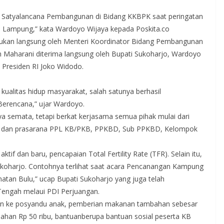
Satyalancana Pembangunan di Bidang KKBPK saat peringatan
i Lampung,” kata Wardoyo Wijaya kepada Poskita.co
ukan langsung oleh Menteri Koordinator Bidang Pembangunan
 Maharani diterima langsung oleh Bupati Sukoharjo, Wardoyo
 Presiden RI Joko Widodo.
kualitas hidup masyarakat, salah satunya berhasil
erencana,” ujar Wardoyo.
a semata, tetapi berkat kerjasama semua pihak mulai dari
na dan prasarana PPL KB/PKB, PPKBD, Sub PPKBD, Kelompok
tif dan baru, pencapaian Total Fertility Rate (TFR). Selain itu,
koharjo. Contohnya terlihat saat acara Pencanangan Kampung
an Bulu,” ucap Bupati Sukoharjo yang juga telah
Tengah melaui PDI Perjuangan.
an ke posyandu anak, pemberian makanan tambahan sebesar
bahan Rp 50 ribu, bantuanberupa bantuan sosial peserta KB