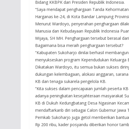
Bidang KKBPK dari Presiden Republik Indonesia.
“Saya mendapat penghargaan Tanda Kehormatan 
Harganas ke-24, di Kota Bandar Lampung Provins
Menurut Wardoyo, penyerahan penghargaan dilak
Manusia dan Kebudayaan Republik Indonesia Puan
Wijaya, SH MH. Penghargaan tersebut berasal dari
Bagaimana bisa meraih penghargaan tersebut?
“Kabupaten Sukoharjo dinilai berhasil membangun 
menyukseskan program Kependudukan Keluarga B
Dikatakan Wardoyo, itu semua bukan sukses diriny
dukungan kelembagaan, alokasi anggaran, sara
KB dan tenaga sukarela pengelola KB.
“Kita sukses dalam pencapaian jumlah peserta KB ak
adanya peningkatan kesejahteraan masyarakat Su
KB di Dukuh Kedungbatang Desa Ngasinan Kecamat
mendaftarkanb diri sebagai Calon Gubernur Jawa 
Pemkab Sukoharjo juga getol memberikan bantu
Rp 200 ribu, kader posyandu diberikan honor tam