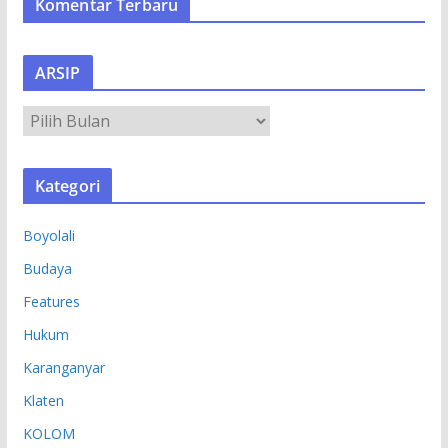
Komentar Terbaru
ARSIP
A
R
S
Kategori
I
P
Boyolali
Budaya
Features
Hukum
Karanganyar
Klaten
KOLOM