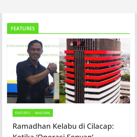
FEATURES
FEATURES
NASIONAL
Ramadhan Kelabu di Cilacap:
Ketika ‘Operasi Senyap’